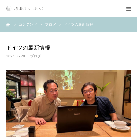
ーム
コンテンツ
ブログ
ドイツの最新情報
クリニック紹介
予約・アクセス
ドイツの最新情報
2024.06.20
ブログ
Event/Seminar
Guest
パートナーシップ
ブログ